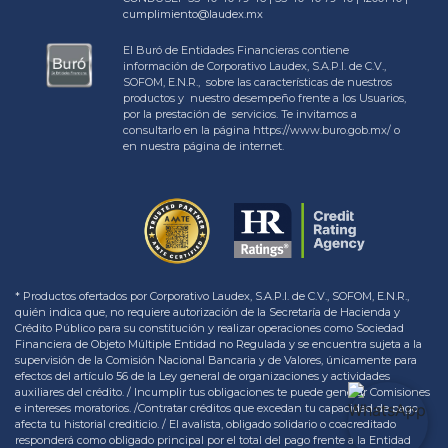
cumplimiento@laudex.mx
El Buró de Entidades Financieras contiene
información de Corporativo Laudex, S.A.P.I. de C.V.,
SOFOM, E.N.R., sobre las características de nuestros
productos y nuestro desempeño frente a los Usuarios,
por la prestación de servicios. Te invitamos a
consultarlo en la página https://www.buro.gob.mx/ o
en nuestra página de internet.
* Productos ofertados por Corporativo Laudex, S.A.P.I. de C.V., SOFOM, E.N.R.,
quién indica que, no requiere autorización de la Secretaría de Hacienda y
Crédito Público para su constitución y realizar operaciones como Sociedad
Financiera de Objeto Múltiple Entidad no Regulada y se encuentra sujeta a la
supervisión de la Comisión Nacional Bancaria y de Valores, únicamente para
efectos del artículo 56 de la Ley general de organizaciones y actividades
auxiliares del crédito. / Incumplir tus obligaciones te puede generar Comisiones
e intereses moratorios. /Contratar créditos que excedan tu capacidad de pago
afecta tu historial crediticio. / El avalista, obligado solidario o coacreditado
responderá como obligado principal por el total del pago frente a la Entidad