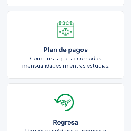
Plan de pagos
Plan de pagos
Comienza a pagar cómodas
mensualidades mientras estudias.
Regresa
Liquida
Liquida tu crédito a tu regreso o