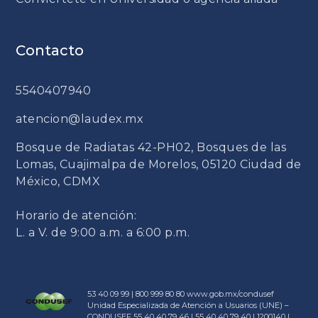
Contacto
5540407940
atencion@laudex.mx
Bosque de Radiatas 42-PH02, Bosques de las
Lomas, Cuajimalpa de Morelos, 05120 Ciudad de
México, CDMX
Horario de atención:
L. a V. de 9:00 a.m. a 6:00 p.m.
53 40 09 99 | 800 999 80 80
www.gob.mx/condusef
Unidad Especializada de Atención a Usuarios (UNE) –
CONDUSEF 55 40 40 79 46 | 55 40 40 79 40 | 1200140 |