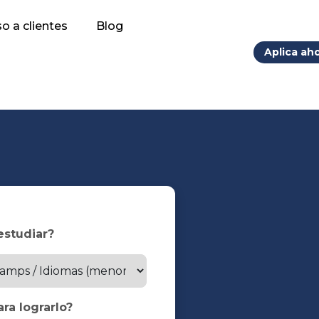
o a clientes
Blog
Aplica ah
estudiar?
ra lograrlo?