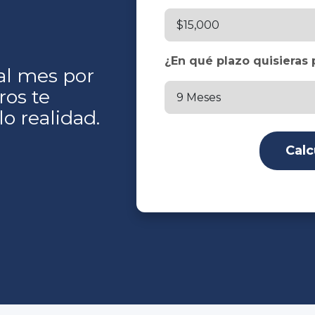
¿En qué plazo quisieras 
al mes por
ros te
o realidad.
Calc