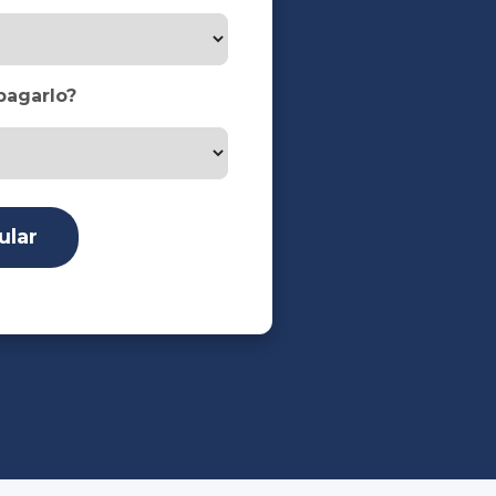
pagarlo?
ular