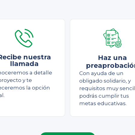
Recibe nuestra
Haz una
llamada
preaprobació
oceremos a detalle
Con ayuda de un
proyecto y te
obligado solidario, y
eceremos la opción
requisitos muy sencil
al.
podrás cumplir tus
metas educativas.