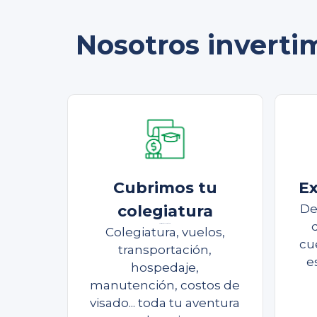
Nosotros inverti
Cubrimos tu
Ex
colegiatura
De
Cubrimos tu colegiatura
Colegiatura, vuelos,
cu
transportación,
e
hospedaje,
manutención, costos de
visado... toda tu aventura