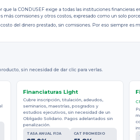
or que la CONDUSEF exige a todas las instituciones financieras
terés más comisiones y otros costos, expresado como un solo porce
l costo del dinero prestado, sin comisiones. Por eso siempre es
roducto, sin necesidad de dar clic para verlas.
Financiaturas Light
F
Cubre inscripción, titulación, adeudos,
c
el
seminarios, maestrías, posgrados y
Pa
estudios ejecutivos, sin necesidad de un
mi
Obligado Solidario. Pagos adelantados sin
co
penalización.
in
TASA ANUAL FIJA
CAT PROMEDIO