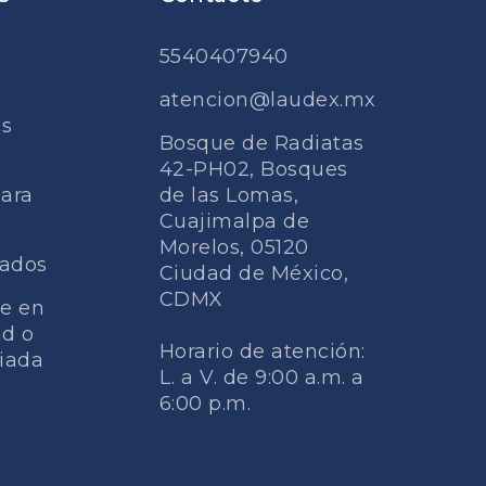
5540407940
atencion@laudex.mx
es
Bosque de Radiatas
42-PH02, Bosques
para
de las Lomas,
Cuajimalpa de
Morelos, 05120
iados
Ciudad de México,
CDMX
te en
ad o
Horario de atención:
liada
L. a V. de 9:00 a.m. a
6:00 p.m.