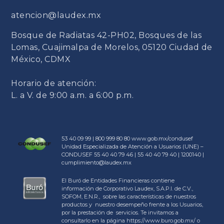
atencion@laudex.mx
Bosque de Radiatas 42-PH02, Bosques de las
Lomas, Cuajimalpa de Morelos, 05120 Ciudad de
México, CDMX
Horario de atención:
L. a V. de 9:00 a.m. a 6:00 p.m.
53 40 09 99 | 800 999 80 80
www.gob.mx/condusef
Unidad Especializada de Atención a Usuarios (UNE) –
CONDUSEF 55 40 40 79 46 | 55 40 40 79 40 | 1200140 |
cumplimiento@laudex.mx
El Buró de Entidades Financieras contiene
información de Corporativo Laudex, S.A.P.I. de C.V.,
SOFOM, E.N.R., sobre las características de nuestros
productos y nuestro desempeño frente a los Usuarios,
por la prestación de servicios. Te invitamos a
consultarlo en la página https://www.buro.gob.mx/ o