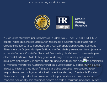
en nuestra página de internet.
* Productos ofertados por Corporativo Laudex, S.A.P.I. de C.V., SOFOM, E.N.R.,
quién indica que, no requiere autorización de la Secretaría de Hacienda y
Crédito Público para su constitución y realizar operaciones como Sociedad
Financiera de Objeto Múltiple Entidad no Regulada y se encuentra sujeta a la
supervisión de la Comisión Nacional Bancaria y de Valores, únicamente para
efectos del artículo 56 de la Ley general de organizaciones y actividades
auxiliares del crédito. / Incumplir tus obligaciones te puede generar Comisiones
e intereses moratorios. /Contratar créditos que excedan tu capacidad de pago
afecta tu historial crediticio. / El avalista, obligado solidario o coacreditado
responderá como obligado principal por el total del pago frente a la Entidad
Financiera. Los productos comercializados por Laudex son calculados en
moneda nacional y son ofrecidos dentro de todo el territorio nacional. Al ser tu
crédito de tasa variable, los intereses pueden aumentar. Realizar sólo el pago
mínimo aumenta el tiempo de pago y el costo de la deuda. El avalista, obligado
solidario o coacreditado responderá como obligado principa por el total del pago
frente a la Entidad Financiera. Los montos a pagar de este crédito varían
conforme al comportamiento de la moneda o índice de referencia.
Copyright © 2026 Laudex