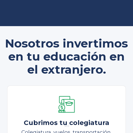
Nosotros invertimos
en tu educación en
el extranjero.
Cubrimos tu colegiatura
Cubrimos tu colegiatura
Colegiatura, vuelos, transportación,