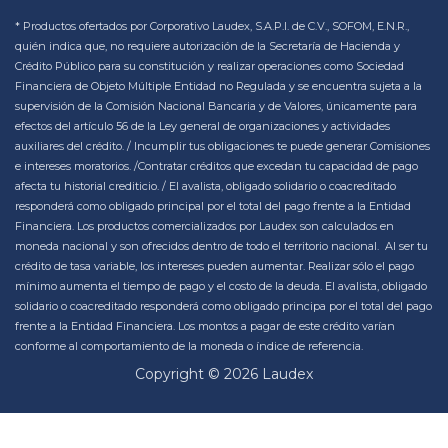
* Productos ofertados por Corporativo Laudex, S.A.P.I. de C.V., SOFOM, E.N.R.,
quién indica que, no requiere autorización de la Secretaría de Hacienda y
Crédito Público para su constitución y realizar operaciones como Sociedad
Financiera de Objeto Múltiple Entidad no Regulada y se encuentra sujeta a la
supervisión de la Comisión Nacional Bancaria y de Valores, únicamente para
efectos del artículo 56 de la Ley general de organizaciones y actividades
auxiliares del crédito. / Incumplir tus obligaciones te puede generar Comisiones
e intereses moratorios. /Contratar créditos que excedan tu capacidad de pago
afecta tu historial crediticio. / El avalista, obligado solidario o coacreditado
responderá como obligado principal por el total del pago frente a la Entidad
Financiera. Los productos comercializados por Laudex son calculados en
moneda nacional y son ofrecidos dentro de todo el territorio nacional. Al ser tu
crédito de tasa variable, los intereses pueden aumentar. Realizar sólo el pago
mínimo aumenta el tiempo de pago y el costo de la deuda. El avalista, obligado
solidario o coacreditado responderá como obligado principa por el total del pago
frente a la Entidad Financiera. Los montos a pagar de este crédito varían
conforme al comportamiento de la moneda o índice de referencia.
Copyright © 2026 Laudex