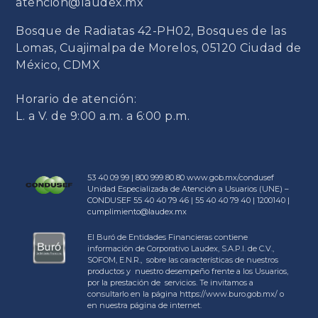
atencion@laudex.mx
Bosque de Radiatas 42-PH02, Bosques de las
Lomas, Cuajimalpa de Morelos, 05120 Ciudad de
México, CDMX
Horario de atención:
L. a V. de 9:00 a.m. a 6:00 p.m.
53 40 09 99 | 800 999 80 80
www.gob.mx/condusef
Unidad Especializada de Atención a Usuarios (UNE) –
CONDUSEF 55 40 40 79 46 | 55 40 40 79 40 | 1200140 |
cumplimiento@laudex.mx
El Buró de Entidades Financieras contiene
información de Corporativo Laudex, S.A.P.I. de C.V.,
SOFOM, E.N.R., sobre las características de nuestros
productos y nuestro desempeño frente a los Usuarios,
por la prestación de servicios. Te invitamos a
consultarlo en la página https://www.buro.gob.mx/ o
en nuestra página de internet.