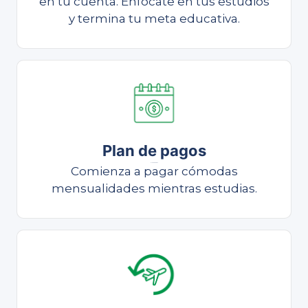
en tu cuenta. Enfócate en tus estudios
y termina tu meta educativa.
Plan de pagos
Plan de pagos
Comienza a pagar cómodas
mensualidades mientras estudias.