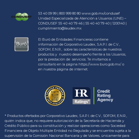
53 40 09 99 | 800 999 80 80
www.gob.mx/condusef
Unidad Especializada de Atención a Usuarios (UNE) –
CONDUSEF 55 40 40 79 46 | 55 40 40 79 40 | 1200140 |
cumplimiento@laudex.mx
El Buró de Entidades Financieras contiene
información de Corporativo Laudex, S.A.P.I. de C.V.,
SOFOM, E.N.R., sobre las características de nuestros
productos y nuestro desempeño frente a los Usuarios,
por la prestación de servicios. Te invitamos a
consultarlo en la página https://www.buro.gob.mx/ o
en nuestra página de internet.
* Productos ofertados por Corporativo Laudex, S.A.P.I. de C.V., SOFOM, E.N.R.,
quién indica que, no requiere autorización de la Secretaría de Hacienda y
Crédito Público para su constitución y realizar operaciones como Sociedad
Financiera de Objeto Múltiple Entidad no Regulada y se encuentra sujeta a la
supervisión de la Comisión Nacional Bancaria y de Valores, únicamente para