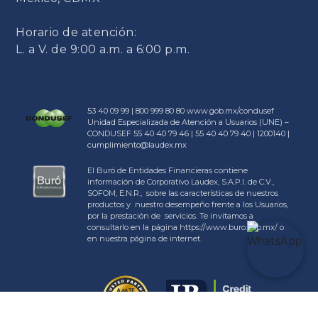
Horario de atención:
L. a V. de 9:00 a.m. a 6:00 p.m.
53 40 09 99 | 800 999 80 80
www.gob.mx/condusef
Unidad Especializada de Atención a Usuarios (UNE) –
CONDUSEF 55 40 40 79 46 | 55 40 40 79 40 | 1200140 |
cumplimiento@laudex.mx
El Buró de Entidades Financieras contiene
información de Corporativo Laudex, S.A.P.I. de C.V.,
SOFOM, E.N.R., sobre las características de nuestros
productos y nuestro desempeño frente a los Usuarios,
por la prestación de servicios. Te invitamos a
consultarlo en la página https://www.buro.gob.mx/ o
en nuestra página de internet.