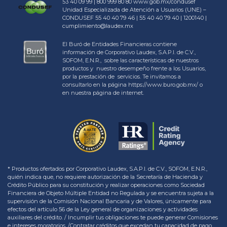
53 40 09 99 | 800 999 80 80
www.gob.mx/condusef
Unidad Especializada de Atención a Usuarios (UNE) –
CONDUSEF 55 40 40 79 46 | 55 40 40 79 40 | 1200140 |
cumplimiento@laudex.mx
El Buró de Entidades Financieras contiene
información de Corporativo Laudex, S.A.P.I. de C.V.,
SOFOM, E.N.R., sobre las características de nuestros
productos y nuestro desempeño frente a los Usuarios,
por la prestación de servicios. Te invitamos a
consultarlo en la página https://www.buro.gob.mx/ o
en nuestra página de internet.
* Productos ofertados por Corporativo Laudex, S.A.P.I. de C.V., SOFOM, E.N.R.,
quién indica que, no requiere autorización de la Secretaría de Hacienda y
Crédito Público para su constitución y realizar operaciones como Sociedad
Financiera de Objeto Múltiple Entidad no Regulada y se encuentra sujeta a la
supervisión de la Comisión Nacional Bancaria y de Valores, únicamente para
efectos del artículo 56 de la Ley general de organizaciones y actividades
auxiliares del crédito. / Incumplir tus obligaciones te puede generar Comisiones
e intereses moratorios. /Contratar créditos que excedan tu capacidad de pago