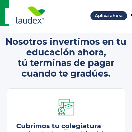
Aplica ahora
Nosotros invertimos en tu
educación ahora,
tú terminas de pagar
cuando te gradúes.
Cubrimos tu colegiatura
Cubrimos tu colegiatura