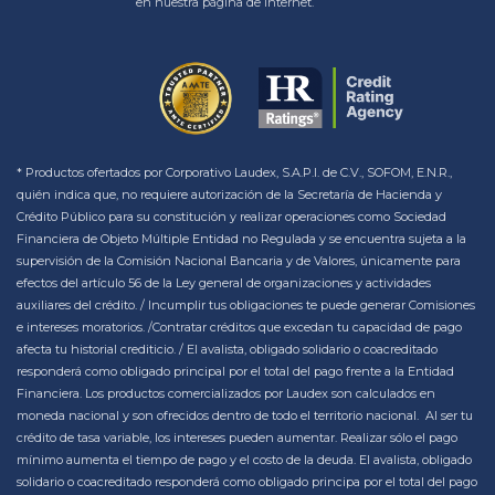
en nuestra página de internet.
* Productos ofertados por Corporativo Laudex, S.A.P.I. de C.V., SOFOM, E.N.R.,
quién indica que, no requiere autorización de la Secretaría de Hacienda y
Crédito Público para su constitución y realizar operaciones como Sociedad
Financiera de Objeto Múltiple Entidad no Regulada y se encuentra sujeta a la
supervisión de la Comisión Nacional Bancaria y de Valores, únicamente para
efectos del artículo 56 de la Ley general de organizaciones y actividades
auxiliares del crédito. / Incumplir tus obligaciones te puede generar Comisiones
e intereses moratorios. /Contratar créditos que excedan tu capacidad de pago
afecta tu historial crediticio. / El avalista, obligado solidario o coacreditado
responderá como obligado principal por el total del pago frente a la Entidad
Financiera. Los productos comercializados por Laudex son calculados en
moneda nacional y son ofrecidos dentro de todo el territorio nacional. Al ser tu
crédito de tasa variable, los intereses pueden aumentar. Realizar sólo el pago
mínimo aumenta el tiempo de pago y el costo de la deuda. El avalista, obligado
solidario o coacreditado responderá como obligado principa por el total del pago