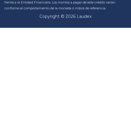
frente a la Entidad Financiera. Los montos a pagar de este crédito varían
conforme al comportamiento de la moneda o índice de referencia.
Copyright © 2026 Laudex