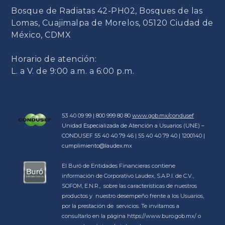
Bosque de Radiatas 42-PH02, Bosques de las
Lomas, Cuajimalpa de Morelos, 05120 Ciudad de
México, CDMX
Horario de atención:
L. a V. de 9:00 a.m. a 6:00 p.m.
53 40 09 99 | 800 999 80 80
www.gob.mx/condusef
Unidad Especializada de Atención a Usuarios (UNE) –
CONDUSEF 55 40 40 79 46 | 55 40 40 79 40 | 1200140 |
cumplimiento@laudex.mx
El Buró de Entidades Financieras contiene
información de Corporativo Laudex, S.A.P.I. de C.V.,
SOFOM, E.N.R., sobre las características de nuestros
productos y nuestro desempeño frente a los Usuarios,
por la prestación de servicios. Te invitamos a
consultarlo en la página https://www.buro.gob.mx/ o