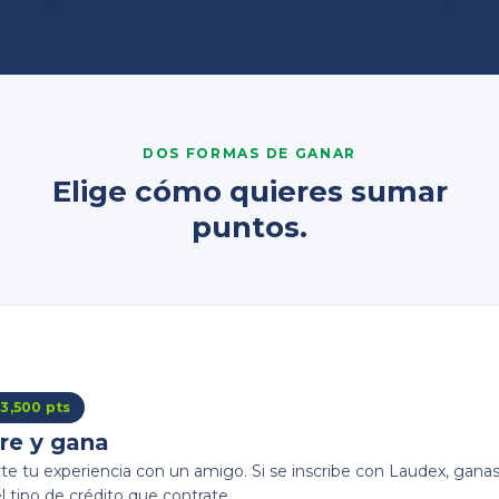
DOS FORMAS DE GANAR
Elige cómo quieres sumar
puntos.
3,500 pts
re y gana
e tu experiencia con un amigo. Si se inscribe con Laudex, gana
l tipo de crédito que contrate.