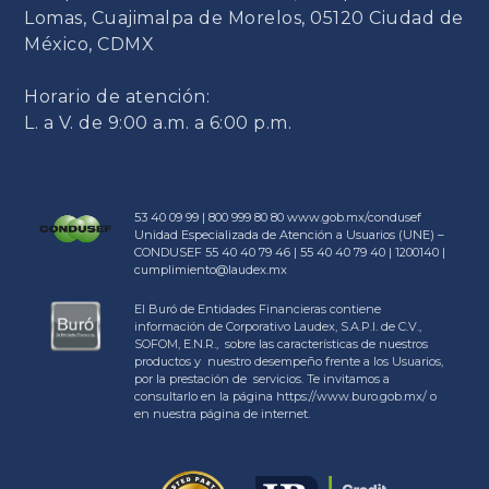
Lomas, Cuajimalpa de Morelos, 05120 Ciudad de
México, CDMX
Horario de atención:
L. a V. de 9:00 a.m. a 6:00 p.m.
53 40 09 99 | 800 999 80 80
www.gob.mx/condusef
Unidad Especializada de Atención a Usuarios (UNE) –
CONDUSEF 55 40 40 79 46 | 55 40 40 79 40 | 1200140 |
cumplimiento@laudex.mx
El Buró de Entidades Financieras contiene
información de Corporativo Laudex, S.A.P.I. de C.V.,
SOFOM, E.N.R., sobre las características de nuestros
productos y nuestro desempeño frente a los Usuarios,
por la prestación de servicios. Te invitamos a
consultarlo en la página https://www.buro.gob.mx/ o
en nuestra página de internet.