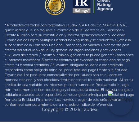
* Productos ofertados por Corporativo Laudex, S.A.P.I. de C.V., SOFOM, E.N.R.,
quién indica que, no requiere autorización de la Secretaría de Hacienda y
Crédito Público para su constitución y realizar operaciones como Sociedad
Financiera de Objeto Múltiple Entidad no Regulada y se encuentra sujeta a la
supervisión de la Comisión Nacional Bancaria y de Valores, únicamente para
efectos del artículo 56 de la Ley general de organizaciones y actividades
auxiliares del crédito. / Incumplir tus obligaciones te puede generar Comisiones
e intereses moratorios. /Contratar créditos que excedan tu capacidad de pago
afecta tu historial crediticio. / El avalista, obligado solidario o coacreditado
responderá como obligado principal por el total del pago frente a la Entidad
Financiera. Los productos comercializados por Laudex son calculados en
moneda nacional y son ofrecidos dentro de todo el territorio nacional. Al ser tu
crédito de tasa variable, los intereses pueden aumentar. Realizar sólo el pago
mínimo aumenta el tiempo de pago y el costo de la deuda. El avalista, obligado
solidario o coacreditado responderá como obligado principa por el total del pago
frente a la Entidad Financiera. Los montos a pagar de este crédito varían
conforme al comportamiento de la moneda o índice de referencia.
Copyright © 2026 Laudex