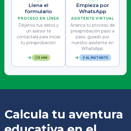
Llena el
Empieza por
formulario
WhatsApp
PROCESO EN LÍNEA
ASISTENTE VIRTUAL
Déjanos tus datos y
Arranca tu proceso de
un asesor te
preaprobación paso a
contactará para iniciar
paso, guiado por
tu preaprobación.
nuestro asistente en
WhatsApp.
5 MIN
AL INSTANTE
Calcula tu aventura
educativa en el