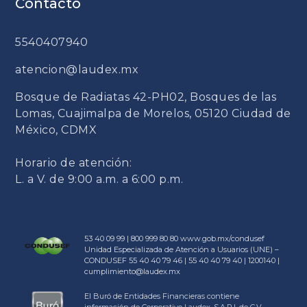
Contacto
5540407940
atencion@laudex.mx
Bosque de Radiatas 42-PH02, Bosques de las
Lomas, Cuajimalpa de Morelos, 05120 Ciudad de
México, CDMX
Horario de atención:
L. a V. de 9:00 a.m. a 6:00 p.m.
53 40 09 99 | 800 999 80 80
www.gob.mx/condusef
Unidad Especializada de Atención a Usuarios (UNE) –
CONDUSEF 55 40 40 79 46 | 55 40 40 79 40 | 1200140 |
cumplimiento@laudex.mx
El Buró de Entidades Financieras contiene
información de Corporativo Laudex, S.A.P.I. de C.V.,