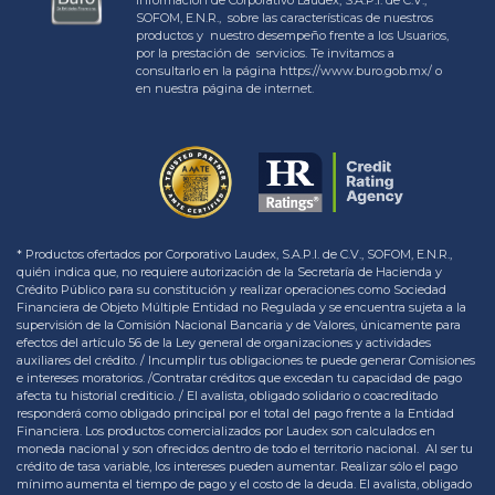
SOFOM, E.N.R., sobre las características de nuestros
productos y nuestro desempeño frente a los Usuarios,
por la prestación de servicios. Te invitamos a
consultarlo en la página https://www.buro.gob.mx/ o
en nuestra página de internet.
* Productos ofertados por Corporativo Laudex, S.A.P.I. de C.V., SOFOM, E.N.R.,
quién indica que, no requiere autorización de la Secretaría de Hacienda y
Crédito Público para su constitución y realizar operaciones como Sociedad
Financiera de Objeto Múltiple Entidad no Regulada y se encuentra sujeta a la
supervisión de la Comisión Nacional Bancaria y de Valores, únicamente para
efectos del artículo 56 de la Ley general de organizaciones y actividades
auxiliares del crédito. / Incumplir tus obligaciones te puede generar Comisiones
e intereses moratorios. /Contratar créditos que excedan tu capacidad de pago
afecta tu historial crediticio. / El avalista, obligado solidario o coacreditado
responderá como obligado principal por el total del pago frente a la Entidad
Financiera. Los productos comercializados por Laudex son calculados en
moneda nacional y son ofrecidos dentro de todo el territorio nacional. Al ser tu
crédito de tasa variable, los intereses pueden aumentar. Realizar sólo el pago
mínimo aumenta el tiempo de pago y el costo de la deuda. El avalista, obligado