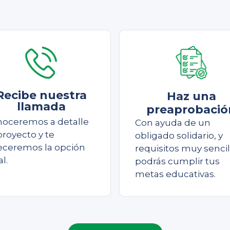
Recibe nuestra
Haz una
llamada
preaprobació
oceremos a detalle
Con ayuda de un
proyecto y te
obligado solidario, y
eceremos la opción
requisitos muy sencil
al.
podrás cumplir tus
metas educativas.