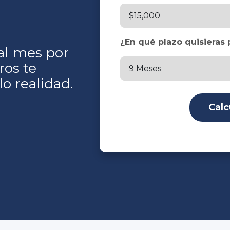
¿En qué plazo quisieras 
al mes por
ros te
o realidad.
Calc