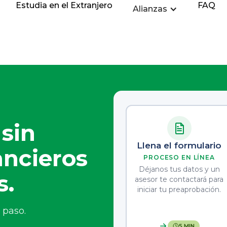
Estudia en el Extranjero
FAQ
Alianzas
sin
Llena el formulario
ancieros
PROCESO EN LÍNEA
Déjanos tus datos y un
s.
asesor te contactará para
iniciar tu preaprobación.
 paso.
5 MIN