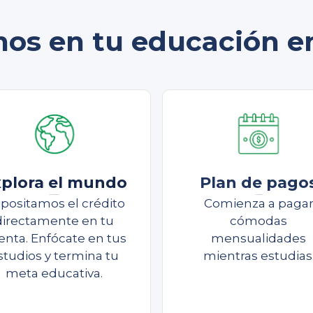
os en tu educación en
plora el mundo
Plan de pago
Continúa estudiando
Plan de pagos
positamos el crédito
Comienza a paga
directamente en tu
cómodas
enta. Enfócate en tus
mensualidades
studios y termina tu
mientras estudias
meta educativa.