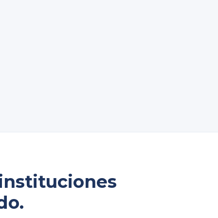
nstituciones
do.