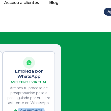
Acceso a clientes
Blog
A
Empieza por
WhatsApp
ASISTENTE VIRTUAL
Arranca tu proceso de
preaprobación paso a
paso, guiado por nuestro
asistente en WhatsApp.
AL INSTANTE