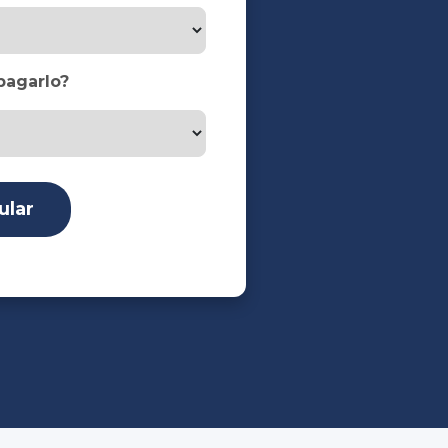
pagarlo?
ular