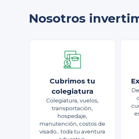
Nosotros invertim
Cubrimos tu
Ex
colegiatura
De
Cubrimos tu colegiatura
Colegiatura, vuelos,
cu
transportación,
e
hospedaje,
manutención, costos de
visado... toda tu aventura